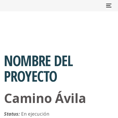
Skip
Skip
Tog
Tog
Tog
Tog
links
to
navi
navi
navi
navi
content
NOMBRE DEL
PROYECTO
Camino Ávila
Status:
En ejecución